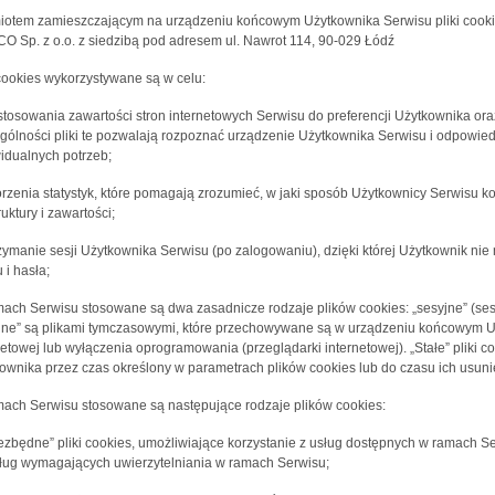
otem zamieszczającym na urządzeniu końcowym Użytkownika Serwisu pliki cookies
O Sp. z o.o. z siedzibą pod adresem ul. Nawrot 114, 90-029 Łódź
 cookies wykorzystywane są w celu:
stosowania zawartości stron internetowych Serwisu do preferencji Użytkownika oraz
gólności pliki te pozwalają rozpoznać urządzenie Użytkownika Serwisu i odpowied
idualnych potrzeb;
orzenia statystyk, które pomagają zrozumieć, w jaki sposób Użytkownicy Serwisu ko
ruktury i zawartości;
rzymanie sesji Użytkownika Serwisu (po zalogowaniu), dzięki której Użytkownik n
 i hasła;
ach Serwisu stosowane są dwa zasadnicze rodzaje plików cookies: „sesyjne” (sessi
jne” są plikami tymczasowymi, które przechowywane są w urządzeniu końcowym U
netowej lub wyłączenia oprogramowania (przeglądarki internetowej). „Stałe” pli
ownika przez czas określony w parametrach plików cookies lub do czasu ich usuni
ach Serwisu stosowane są następujące rodzaje plików cookies:
iezbędne” pliki cookies, umożliwiające korzystanie z usług dostępnych w ramach Se
ług wymagających uwierzytelniania w ramach Serwisu;