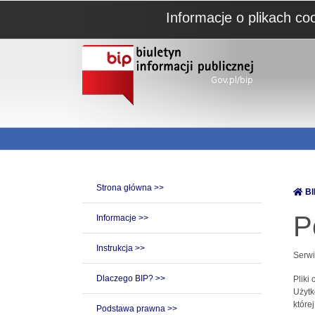
Informacje o plikach co
Strona główna >>
BI
P
Informacje >>
Instrukcja >>
Serwi
Dlaczego BIP? >>
Pliki
Użytk
które
Podstawa prawna >>