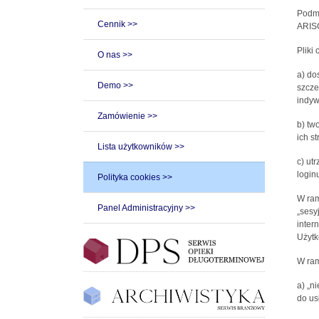
Podmi
Cennik >>
ARISC
Pliki
O nas >>
a) do
Demo >>
szcze
indyw
Zamówienie >>
b) tw
ich st
Lista użytkowników >>
c) ut
loginu
Polityka cookies >>
W ram
Panel Administracyjny >>
„sesy
inter
Użytk
W ram
a) „n
do us