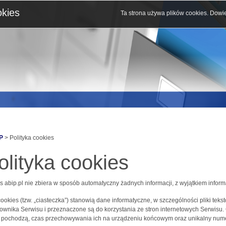
okies
Ta strona używa plików cookies.
Dowie
P
> Polityka cookies
olityka cookies
s abip.pl nie zbiera w sposób automatyczny żadnych informacji, z wyjątkiem inform
 cookies (tzw. „ciasteczka”) stanowią dane informatyczne, w szczególności pliki 
ownika Serwisu i przeznaczone są do korzystania ze stron internetowych Serwisu.
j pochodzą, czas przechowywania ich na urządzeniu końcowym oraz unikalny nume