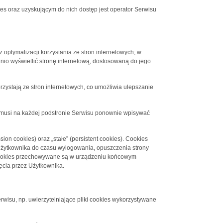
 oraz uzyskującym do nich dostęp jest operator Serwisu
 optymalizacji korzystania ze stron internetowych; w
nio wyświetlić stronę internetową, dostosowaną do jego
rzystają ze stron internetowych, co umożliwia ulepszanie
ie musi na każdej podstronie Serwisu ponownie wpisywać
on cookies) oraz „stałe” (persistent cookies). Cookies
żytkownika do czasu wylogowania, opuszczenia strony
ki cookies przechowywane są w urządzeniu końcowym
ęcia przez Użytkownika.
rwisu, np. uwierzytelniające pliki cookies wykorzystywane