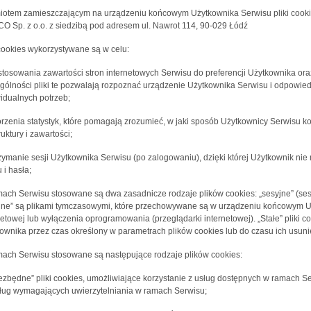
otem zamieszczającym na urządzeniu końcowym Użytkownika Serwisu pliki cookies
O Sp. z o.o. z siedzibą pod adresem ul. Nawrot 114, 90-029 Łódź
 cookies wykorzystywane są w celu:
stosowania zawartości stron internetowych Serwisu do preferencji Użytkownika oraz
gólności pliki te pozwalają rozpoznać urządzenie Użytkownika Serwisu i odpowied
idualnych potrzeb;
orzenia statystyk, które pomagają zrozumieć, w jaki sposób Użytkownicy Serwisu ko
ruktury i zawartości;
rzymanie sesji Użytkownika Serwisu (po zalogowaniu), dzięki której Użytkownik n
 i hasła;
ach Serwisu stosowane są dwa zasadnicze rodzaje plików cookies: „sesyjne” (sessi
jne” są plikami tymczasowymi, które przechowywane są w urządzeniu końcowym U
netowej lub wyłączenia oprogramowania (przeglądarki internetowej). „Stałe” pli
ownika przez czas określony w parametrach plików cookies lub do czasu ich usuni
ach Serwisu stosowane są następujące rodzaje plików cookies:
iezbędne” pliki cookies, umożliwiające korzystanie z usług dostępnych w ramach Se
ług wymagających uwierzytelniania w ramach Serwisu;