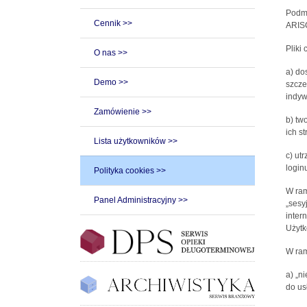
Podmi
Cennik >>
ARISC
Pliki
O nas >>
a) do
Demo >>
szcze
indyw
Zamówienie >>
b) tw
ich st
Lista użytkowników >>
c) ut
loginu
Polityka cookies >>
W ram
Panel Administracyjny >>
„sesy
inter
Użytk
W ram
a) „n
do us