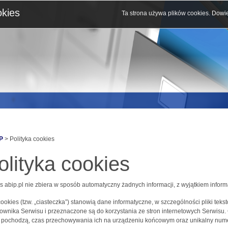
okies
Ta strona używa plików cookies.
Dowie
P
> Polityka cookies
olityka cookies
s abip.pl nie zbiera w sposób automatyczny żadnych informacji, z wyjątkiem inform
 cookies (tzw. „ciasteczka”) stanowią dane informatyczne, w szczególności pliki 
ownika Serwisu i przeznaczone są do korzystania ze stron internetowych Serwisu.
j pochodzą, czas przechowywania ich na urządzeniu końcowym oraz unikalny nume