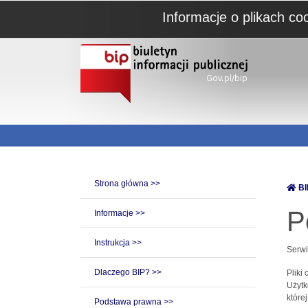
Informacje o plikach co
Strona główna >>
BI
P
Informacje >>
Instrukcja >>
Serwi
Dlaczego BIP? >>
Pliki
Użytk
które
Podstawa prawna >>