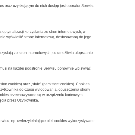
 oraz uzyskującym do nich dostęp jest operator Serwisu
 optymalizacji korzystania ze stron internetowych; w
nio wyświetlić stronę internetową, dostosowaną do jego
rzystają ze stron internetowych, co umożliwia ulepszanie
ie musi na każdej podstronie Serwisu ponownie wpisywać
on cookies) oraz „stałe” (persistent cookies). Cookies
żytkownika do czasu wylogowania, opuszczenia strony
ki cookies przechowywane są w urządzeniu końcowym
ęcia przez Użytkownika.
rwisu, np. uwierzytelniające pliki cookies wykorzystywane