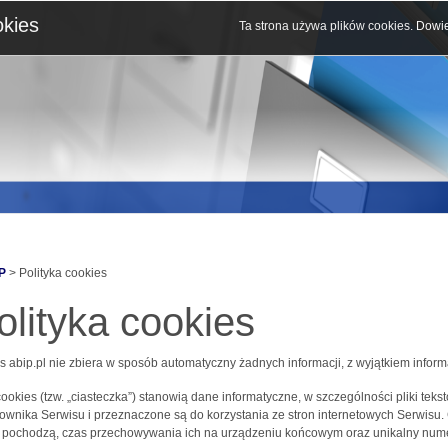
okies
Ta strona używa plików cookies.
Dowie
P
> Polityka cookies
olityka cookies
s abip.pl nie zbiera w sposób automatyczny żadnych informacji, z wyjątkiem inform
 cookies (tzw. „ciasteczka”) stanowią dane informatyczne, w szczególności pliki 
ownika Serwisu i przeznaczone są do korzystania ze stron internetowych Serwisu.
j pochodzą, czas przechowywania ich na urządzeniu końcowym oraz unikalny nume