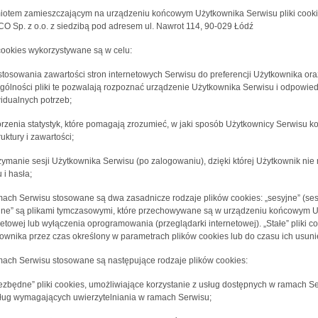
otem zamieszczającym na urządzeniu końcowym Użytkownika Serwisu pliki cookies
O Sp. z o.o. z siedzibą pod adresem ul. Nawrot 114, 90-029 Łódź
 cookies wykorzystywane są w celu:
stosowania zawartości stron internetowych Serwisu do preferencji Użytkownika oraz
gólności pliki te pozwalają rozpoznać urządzenie Użytkownika Serwisu i odpowied
idualnych potrzeb;
orzenia statystyk, które pomagają zrozumieć, w jaki sposób Użytkownicy Serwisu ko
ruktury i zawartości;
rzymanie sesji Użytkownika Serwisu (po zalogowaniu), dzięki której Użytkownik n
 i hasła;
ach Serwisu stosowane są dwa zasadnicze rodzaje plików cookies: „sesyjne” (sessi
jne” są plikami tymczasowymi, które przechowywane są w urządzeniu końcowym U
netowej lub wyłączenia oprogramowania (przeglądarki internetowej). „Stałe” pli
ownika przez czas określony w parametrach plików cookies lub do czasu ich usuni
ach Serwisu stosowane są następujące rodzaje plików cookies:
iezbędne” pliki cookies, umożliwiające korzystanie z usług dostępnych w ramach Se
ług wymagających uwierzytelniania w ramach Serwisu;