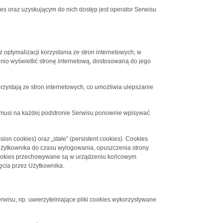
 oraz uzyskującym do nich dostęp jest operator Serwisu
 optymalizacji korzystania ze stron internetowych; w
nio wyświetlić stronę internetową, dostosowaną do jego
rzystają ze stron internetowych, co umożliwia ulepszanie
ie musi na każdej podstronie Serwisu ponownie wpisywać
on cookies) oraz „stałe” (persistent cookies). Cookies
żytkownika do czasu wylogowania, opuszczenia strony
ki cookies przechowywane są w urządzeniu końcowym
ęcia przez Użytkownika.
rwisu, np. uwierzytelniające pliki cookies wykorzystywane