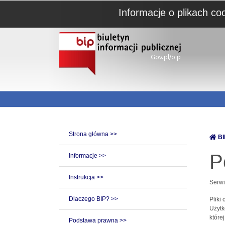
Informacje o plikach co
Strona główna >>
BI
P
Informacje >>
Instrukcja >>
Serwi
Dlaczego BIP? >>
Pliki
Użytk
które
Podstawa prawna >>