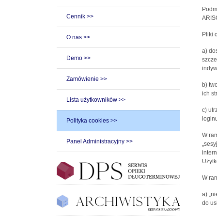
Podmi
Cennik >>
ARISC
Pliki
O nas >>
a) do
Demo >>
szcze
indyw
Zamówienie >>
b) tw
ich st
Lista użytkowników >>
c) ut
loginu
Polityka cookies >>
W ram
Panel Administracyjny >>
„sesy
inter
Użytk
W ram
a) „n
do us