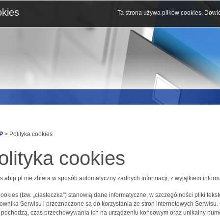
okies
Ta strona używa plików cookies.
Dowie
P
> Polityka cookies
olityka cookies
s abip.pl nie zbiera w sposób automatyczny żadnych informacji, z wyjątkiem inform
 cookies (tzw. „ciasteczka”) stanowią dane informatyczne, w szczególności pliki 
ownika Serwisu i przeznaczone są do korzystania ze stron internetowych Serwisu.
j pochodzą, czas przechowywania ich na urządzeniu końcowym oraz unikalny nume