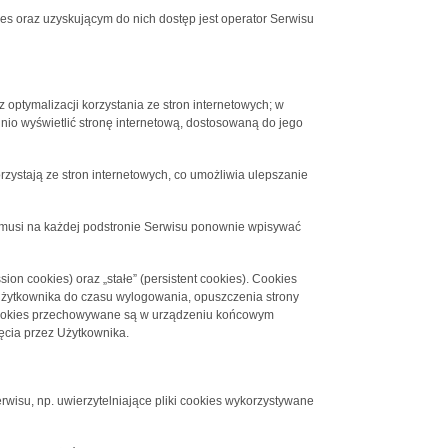
 oraz uzyskującym do nich dostęp jest operator Serwisu
 optymalizacji korzystania ze stron internetowych; w
nio wyświetlić stronę internetową, dostosowaną do jego
rzystają ze stron internetowych, co umożliwia ulepszanie
ie musi na każdej podstronie Serwisu ponownie wpisywać
on cookies) oraz „stałe” (persistent cookies). Cookies
żytkownika do czasu wylogowania, opuszczenia strony
ki cookies przechowywane są w urządzeniu końcowym
ęcia przez Użytkownika.
rwisu, np. uwierzytelniające pliki cookies wykorzystywane