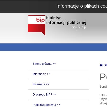
Informacje o plikach co
Strona główna >>
BI
P
Informacje >>
Instrukcja >>
Serwi
Dlaczego BIP? >>
Pliki
Użytk
które
Podstawa prawna >>