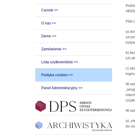
Podmi
Cennik >>
ARISC
Pliki
O nas >>
a) do
Demo >>
szcze
indyw
Zamówienie >>
b) tw
ich st
Lista użytkowników >>
c) ut
loginu
Polityka cookies >>
W ram
Panel Administracyjny >>
„sesy
inter
Użytk
W ram
a) „n
do us