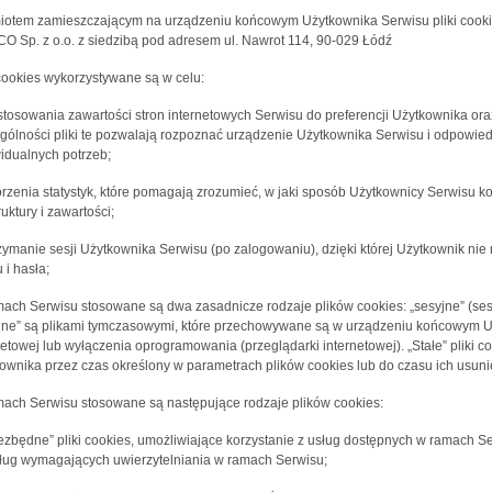
otem zamieszczającym na urządzeniu końcowym Użytkownika Serwisu pliki cookies
O Sp. z o.o. z siedzibą pod adresem ul. Nawrot 114, 90-029 Łódź
 cookies wykorzystywane są w celu:
stosowania zawartości stron internetowych Serwisu do preferencji Użytkownika oraz
gólności pliki te pozwalają rozpoznać urządzenie Użytkownika Serwisu i odpowied
idualnych potrzeb;
orzenia statystyk, które pomagają zrozumieć, w jaki sposób Użytkownicy Serwisu ko
ruktury i zawartości;
rzymanie sesji Użytkownika Serwisu (po zalogowaniu), dzięki której Użytkownik n
 i hasła;
ach Serwisu stosowane są dwa zasadnicze rodzaje plików cookies: „sesyjne” (sessi
jne” są plikami tymczasowymi, które przechowywane są w urządzeniu końcowym U
netowej lub wyłączenia oprogramowania (przeglądarki internetowej). „Stałe” pli
ownika przez czas określony w parametrach plików cookies lub do czasu ich usuni
ach Serwisu stosowane są następujące rodzaje plików cookies:
iezbędne” pliki cookies, umożliwiające korzystanie z usług dostępnych w ramach Se
ług wymagających uwierzytelniania w ramach Serwisu;