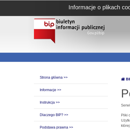
Informacje o plikach co
Strona główna >>
BI
P
Informacje >>
Instrukcja >>
Serwi
Dlaczego BIP? >>
Pliki
Użytk
które
Podstawa prawna >>