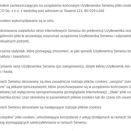
otem zamieszczającym na urządzeniu końcowym Użytkownika Serwisu pliki cookies
O Sp. z o.o. z siedzibą pod adresem ul. Nawrot 114, 90-029 Łódź
 cookies wykorzystywane są w celu:
stosowania zawartości stron internetowych Serwisu do preferencji Użytkownika oraz
gólności pliki te pozwalają rozpoznać urządzenie Użytkownika Serwisu i odpowied
idualnych potrzeb;
orzenia statystyk, które pomagają zrozumieć, w jaki sposób Użytkownicy Serwisu ko
ruktury i zawartości;
rzymanie sesji Użytkownika Serwisu (po zalogowaniu), dzięki której Użytkownik n
 i hasła;
ach Serwisu stosowane są dwa zasadnicze rodzaje plików cookies: „sesyjne” (sessi
jne” są plikami tymczasowymi, które przechowywane są w urządzeniu końcowym U
netowej lub wyłączenia oprogramowania (przeglądarki internetowej). „Stałe” pli
ownika przez czas określony w parametrach plików cookies lub do czasu ich usuni
ach Serwisu stosowane są następujące rodzaje plików cookies:
iezbędne” pliki cookies, umożliwiające korzystanie z usług dostępnych w ramach Se
ług wymagających uwierzytelniania w ramach Serwisu;