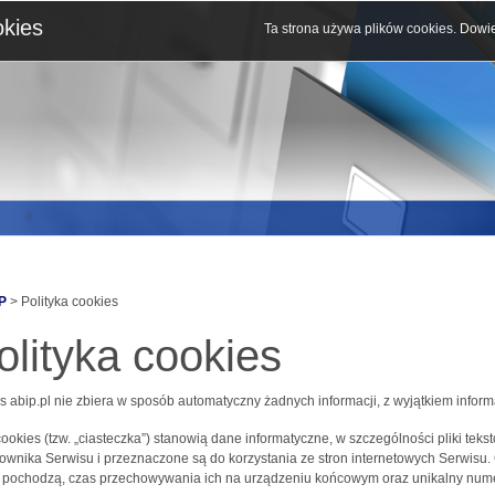
okies
Ta strona używa plików cookies.
Dowie
P
> Polityka cookies
olityka cookies
s abip.pl nie zbiera w sposób automatyczny żadnych informacji, z wyjątkiem inform
 cookies (tzw. „ciasteczka”) stanowią dane informatyczne, w szczególności pliki 
ownika Serwisu i przeznaczone są do korzystania ze stron internetowych Serwisu.
j pochodzą, czas przechowywania ich na urządzeniu końcowym oraz unikalny nume