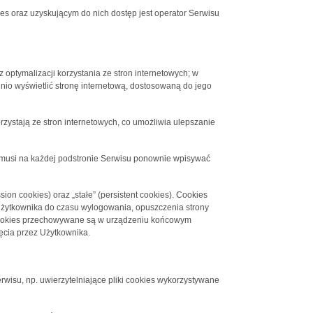
 oraz uzyskującym do nich dostęp jest operator Serwisu
 optymalizacji korzystania ze stron internetowych; w
nio wyświetlić stronę internetową, dostosowaną do jego
rzystają ze stron internetowych, co umożliwia ulepszanie
ie musi na każdej podstronie Serwisu ponownie wpisywać
on cookies) oraz „stałe” (persistent cookies). Cookies
żytkownika do czasu wylogowania, opuszczenia strony
ki cookies przechowywane są w urządzeniu końcowym
ęcia przez Użytkownika.
rwisu, np. uwierzytelniające pliki cookies wykorzystywane