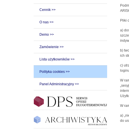
Podmi
Cennik >>
ARISC
Pliki
O nas >>
a) do
Demo >>
szcze
indyw
Zamówienie >>
b) tw
ich st
Lista użytkowników >>
c) ut
loginu
Polityka cookies >>
W ram
Panel Administracyjny >>
„sesy
inter
Użytk
W ram
a) „n
do us