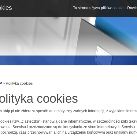
okies
Ta strona używa plików cookies.
Dowie
P
> Polityka cookies
olityka cookies
s abip.pl nie zbiera w sposób automatyczny żadnych informacji, z wyjątkiem inform
 cookies (tzw. „ciasteczka”) stanowią dane informatyczne, w szczególności pliki 
ownika Serwisu i przeznaczone są do korzystania ze stron internetowych Serwisu.
j pochodzą, czas przechowywania ich na urządzeniu końcowym oraz unikalny nume