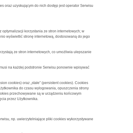
 oraz uzyskującym do nich dostęp jest operator Serwisu
 optymalizacji korzystania ze stron internetowych; w
nio wyświetlić stronę internetową, dostosowaną do jego
rzystają ze stron internetowych, co umożliwia ulepszanie
ie musi na każdej podstronie Serwisu ponownie wpisywać
on cookies) oraz „stałe” (persistent cookies). Cookies
żytkownika do czasu wylogowania, opuszczenia strony
ki cookies przechowywane są w urządzeniu końcowym
ęcia przez Użytkownika.
rwisu, np. uwierzytelniające pliki cookies wykorzystywane