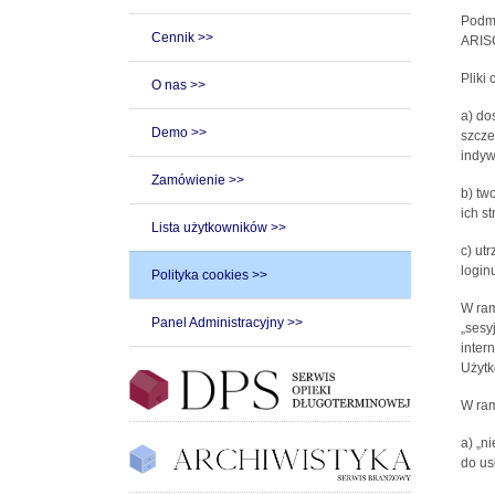
Podmi
Cennik >>
ARISC
Pliki
O nas >>
a) do
Demo >>
szcze
indyw
Zamówienie >>
b) tw
ich st
Lista użytkowników >>
c) ut
loginu
Polityka cookies >>
W ram
Panel Administracyjny >>
„sesy
inter
Użytk
W ram
a) „n
do us