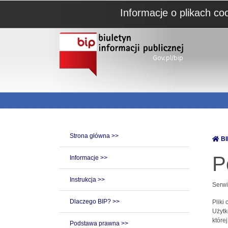
Informacje o plikach co
Strona główna >>
BI
P
Informacje >>
Instrukcja >>
Serwi
Dlaczego BIP? >>
Pliki
Użytk
które
Podstawa prawna >>