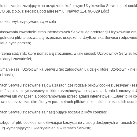
otem zamieszczającym na urządzeniu końcowym Użytkownika Serwisu pliki cookies
O Sp. z o.o. z siedzibą pod adresem ul. Nawrot 114, 90-029 Łódź
 cookies wykorzystywane są w celu:
stosowania zawartości stron internetowych Serwisu do preferencji Użytkownika oraz
gólności pliki te pozwalają rozpoznać urządzenie Użytkownika Serwisu i odpowied
idualnych potrzeb;
orzenia statystyk, które pomagają zrozumieć, w jaki sposób Użytkownicy Serwisu ko
ruktury i zawartości;
rzymanie sesji Użytkownika Serwisu (po zalogowaniu), dzięki której Użytkownik n
 i hasła;
ach Serwisu stosowane są dwa zasadnicze rodzaje plików cookies: „sesyjne” (sessi
jne” są plikami tymczasowymi, które przechowywane są w urządzeniu końcowym U
netowej lub wyłączenia oprogramowania (przeglądarki internetowej). „Stałe” pli
ownika przez czas określony w parametrach plików cookies lub do czasu ich usuni
ach Serwisu stosowane są następujące rodzaje plików cookies:
iezbędne” pliki cookies, umożliwiające korzystanie z usług dostępnych w ramach Se
ług wymagających uwierzytelniania w ramach Serwisu;