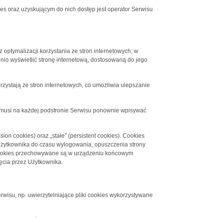
 oraz uzyskującym do nich dostęp jest operator Serwisu
 optymalizacji korzystania ze stron internetowych; w
nio wyświetlić stronę internetową, dostosowaną do jego
rzystają ze stron internetowych, co umożliwia ulepszanie
ie musi na każdej podstronie Serwisu ponownie wpisywać
on cookies) oraz „stałe” (persistent cookies). Cookies
żytkownika do czasu wylogowania, opuszczenia strony
ki cookies przechowywane są w urządzeniu końcowym
ęcia przez Użytkownika.
rwisu, np. uwierzytelniające pliki cookies wykorzystywane