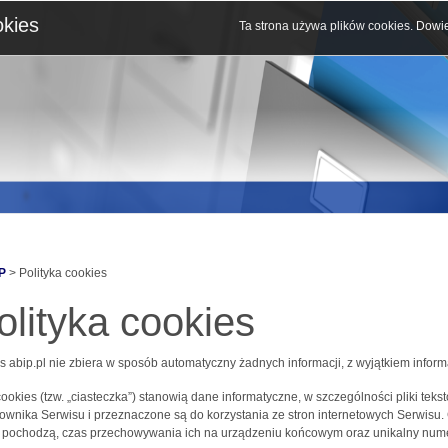
okies
Ta strona używa plików cookies.
Dowie
P
> Polityka cookies
olityka cookies
s abip.pl nie zbiera w sposób automatyczny żadnych informacji, z wyjątkiem inform
 cookies (tzw. „ciasteczka”) stanowią dane informatyczne, w szczególności pliki 
ownika Serwisu i przeznaczone są do korzystania ze stron internetowych Serwisu.
j pochodzą, czas przechowywania ich na urządzeniu końcowym oraz unikalny nume