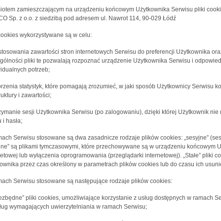
otem zamieszczającym na urządzeniu końcowym Użytkownika Serwisu pliki cookies
O Sp. z o.o. z siedzibą pod adresem ul. Nawrot 114, 90-029 Łódź
 cookies wykorzystywane są w celu:
stosowania zawartości stron internetowych Serwisu do preferencji Użytkownika oraz
gólności pliki te pozwalają rozpoznać urządzenie Użytkownika Serwisu i odpowied
idualnych potrzeb;
orzenia statystyk, które pomagają zrozumieć, w jaki sposób Użytkownicy Serwisu ko
ruktury i zawartości;
rzymanie sesji Użytkownika Serwisu (po zalogowaniu), dzięki której Użytkownik n
 i hasła;
ach Serwisu stosowane są dwa zasadnicze rodzaje plików cookies: „sesyjne” (sessi
jne” są plikami tymczasowymi, które przechowywane są w urządzeniu końcowym U
netowej lub wyłączenia oprogramowania (przeglądarki internetowej). „Stałe” pli
ownika przez czas określony w parametrach plików cookies lub do czasu ich usuni
ach Serwisu stosowane są następujące rodzaje plików cookies:
iezbędne” pliki cookies, umożliwiające korzystanie z usług dostępnych w ramach Se
ług wymagających uwierzytelniania w ramach Serwisu;