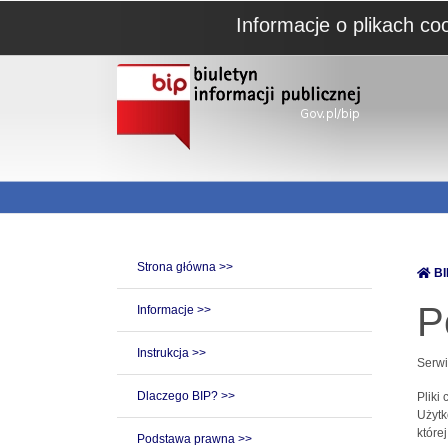
Informacje o plikach co
Strona główna >>
BI
P
Informacje >>
Instrukcja >>
Serwi
Dlaczego BIP? >>
Pliki
Użytk
które
Podstawa prawna >>