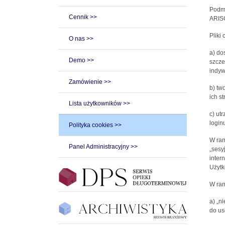
Podmi
Cennik >>
ARISC
Pliki
O nas >>
a) do
Demo >>
szcze
indyw
Zamówienie >>
b) tw
ich st
Lista użytkowników >>
c) ut
loginu
Polityka cookies >>
W ram
Panel Administracyjny >>
„sesy
inter
Użytk
W ram
a) „n
do us