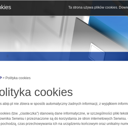
okies
Ta strona używa plików cookies.
Dowie
P
> Polityka cookies
olityka cookies
s abip.pl nie zbiera w sposób automatyczny żadnych informacji, z wyjątkiem inform
 cookies (tzw. „ciasteczka”) stanowią dane informatyczne, w szczególności pliki 
ownika Serwisu i przeznaczone są do korzystania ze stron internetowych Serwisu.
j pochodzą, czas przechowywania ich na urządzeniu końcowym oraz unikalny nume