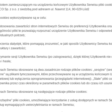
otem zamieszczającym na urządzeniu końcowym Użytkownika Serwisu pliki cookies
O Sp. z o.o. z siedzibą pod adresem ul. Nawrot 114, 90-029 Łódź
 cookies wykorzystywane są w celu:
stosowania zawartości stron internetowych Serwisu do preferencji Użytkownika oraz
gólności pliki te pozwalają rozpoznać urządzenie Użytkownika Serwisu i odpowied
idualnych potrzeb;
orzenia statystyk, które pomagają zrozumieć, w jaki sposób Użytkownicy Serwisu ko
ruktury i zawartości;
rzymanie sesji Użytkownika Serwisu (po zalogowaniu), dzięki której Użytkownik n
 i hasła;
ach Serwisu stosowane są dwa zasadnicze rodzaje plików cookies: „sesyjne” (sessi
jne” są plikami tymczasowymi, które przechowywane są w urządzeniu końcowym U
netowej lub wyłączenia oprogramowania (przeglądarki internetowej). „Stałe” pli
ownika przez czas określony w parametrach plików cookies lub do czasu ich usuni
ach Serwisu stosowane są następujące rodzaje plików cookies:
iezbędne” pliki cookies, umożliwiające korzystanie z usług dostępnych w ramach Se
ług wymagających uwierzytelniania w ramach Serwisu;