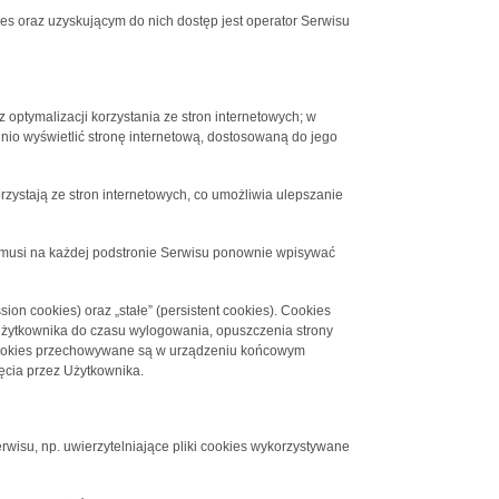
 oraz uzyskującym do nich dostęp jest operator Serwisu
 optymalizacji korzystania ze stron internetowych; w
nio wyświetlić stronę internetową, dostosowaną do jego
rzystają ze stron internetowych, co umożliwia ulepszanie
ie musi na każdej podstronie Serwisu ponownie wpisywać
on cookies) oraz „stałe” (persistent cookies). Cookies
żytkownika do czasu wylogowania, opuszczenia strony
ki cookies przechowywane są w urządzeniu końcowym
ęcia przez Użytkownika.
rwisu, np. uwierzytelniające pliki cookies wykorzystywane