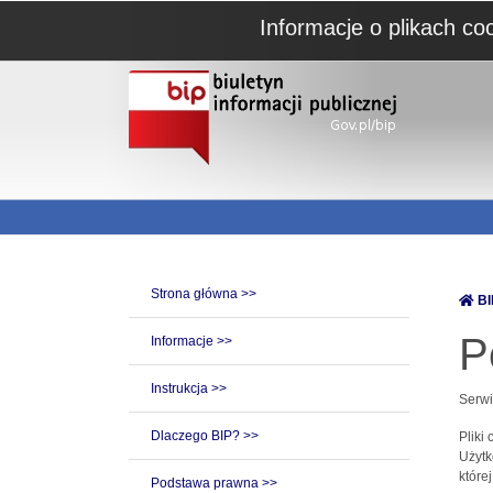
Informacje o plikach co
Strona główna >>
BI
P
Informacje >>
Instrukcja >>
Serwi
Dlaczego BIP? >>
Pliki
Użytk
które
Podstawa prawna >>