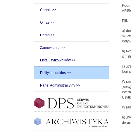
Podmi
Cennik >>
ARISC
Pliki
O nas >>
a) do
Demo >>
szcze
indyw
Zamówienie >>
b) tw
ich st
Lista użytkowników >>
c) ut
loginu
Polityka cookies >>
W ram
Panel Administracyjny >>
„sesy
inter
Użytk
W ram
a) „n
do us