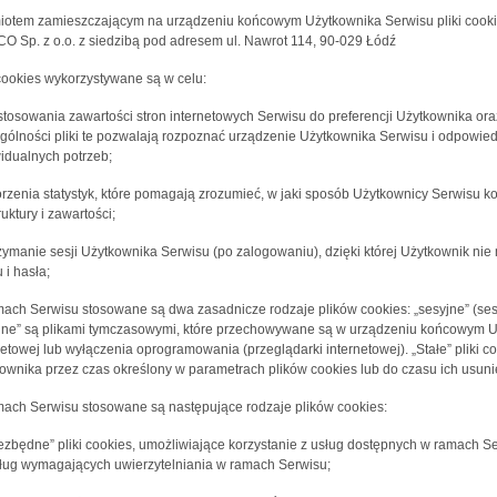
otem zamieszczającym na urządzeniu końcowym Użytkownika Serwisu pliki cookies
O Sp. z o.o. z siedzibą pod adresem ul. Nawrot 114, 90-029 Łódź
 cookies wykorzystywane są w celu:
stosowania zawartości stron internetowych Serwisu do preferencji Użytkownika oraz
gólności pliki te pozwalają rozpoznać urządzenie Użytkownika Serwisu i odpowied
idualnych potrzeb;
orzenia statystyk, które pomagają zrozumieć, w jaki sposób Użytkownicy Serwisu ko
ruktury i zawartości;
rzymanie sesji Użytkownika Serwisu (po zalogowaniu), dzięki której Użytkownik n
 i hasła;
ach Serwisu stosowane są dwa zasadnicze rodzaje plików cookies: „sesyjne” (sessi
jne” są plikami tymczasowymi, które przechowywane są w urządzeniu końcowym U
netowej lub wyłączenia oprogramowania (przeglądarki internetowej). „Stałe” pli
ownika przez czas określony w parametrach plików cookies lub do czasu ich usuni
ach Serwisu stosowane są następujące rodzaje plików cookies:
iezbędne” pliki cookies, umożliwiające korzystanie z usług dostępnych w ramach Se
ług wymagających uwierzytelniania w ramach Serwisu;