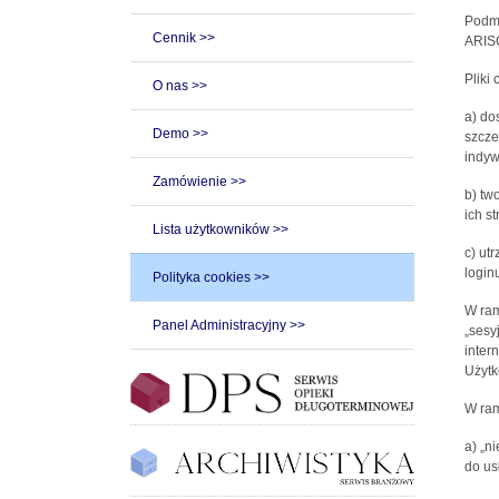
Podmi
Cennik >>
ARISC
Pliki
O nas >>
a) do
Demo >>
szcze
indyw
Zamówienie >>
b) tw
ich st
Lista użytkowników >>
c) ut
loginu
Polityka cookies >>
W ram
Panel Administracyjny >>
„sesy
inter
Użytk
W ram
a) „n
do us