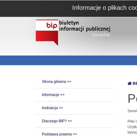
Informacje o plikach co
Strona główna >>
BI
P
Informacje >>
Instrukcja >>
Serwi
Dlaczego BIP? >>
Pliki
Użytk
które
Podstawa prawna >>