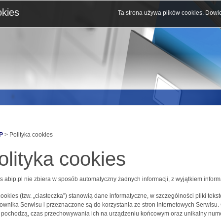
okies
Ta strona używa plików cookies.
Dowie
P
> Polityka cookies
olityka cookies
s abip.pl nie zbiera w sposób automatyczny żadnych informacji, z wyjątkiem inform
 cookies (tzw. „ciasteczka”) stanowią dane informatyczne, w szczególności pliki 
ownika Serwisu i przeznaczone są do korzystania ze stron internetowych Serwisu.
j pochodzą, czas przechowywania ich na urządzeniu końcowym oraz unikalny nume