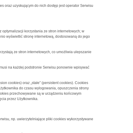
 oraz uzyskującym do nich dostęp jest operator Serwisu
 optymalizacji korzystania ze stron internetowych; w
nio wyświetlić stronę internetową, dostosowaną do jego
rzystają ze stron internetowych, co umożliwia ulepszanie
ie musi na każdej podstronie Serwisu ponownie wpisywać
on cookies) oraz „stałe” (persistent cookies). Cookies
żytkownika do czasu wylogowania, opuszczenia strony
ki cookies przechowywane są w urządzeniu końcowym
ęcia przez Użytkownika.
rwisu, np. uwierzytelniające pliki cookies wykorzystywane