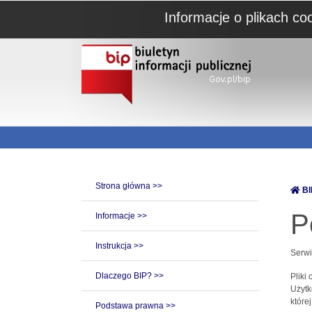
Informacje o plikach co
Strona główna >>
BI
P
Informacje >>
Instrukcja >>
Serwi
Dlaczego BIP? >>
Pliki
Użytk
które
Podstawa prawna >>