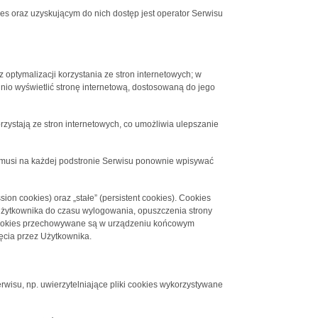
 oraz uzyskującym do nich dostęp jest operator Serwisu
 optymalizacji korzystania ze stron internetowych; w
nio wyświetlić stronę internetową, dostosowaną do jego
rzystają ze stron internetowych, co umożliwia ulepszanie
ie musi na każdej podstronie Serwisu ponownie wpisywać
on cookies) oraz „stałe” (persistent cookies). Cookies
żytkownika do czasu wylogowania, opuszczenia strony
ki cookies przechowywane są w urządzeniu końcowym
ęcia przez Użytkownika.
rwisu, np. uwierzytelniające pliki cookies wykorzystywane