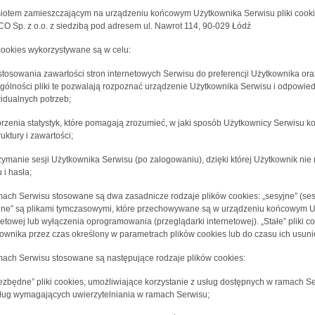
otem zamieszczającym na urządzeniu końcowym Użytkownika Serwisu pliki cookies
O Sp. z o.o. z siedzibą pod adresem ul. Nawrot 114, 90-029 Łódź
 cookies wykorzystywane są w celu:
stosowania zawartości stron internetowych Serwisu do preferencji Użytkownika oraz
gólności pliki te pozwalają rozpoznać urządzenie Użytkownika Serwisu i odpowied
idualnych potrzeb;
orzenia statystyk, które pomagają zrozumieć, w jaki sposób Użytkownicy Serwisu ko
ruktury i zawartości;
rzymanie sesji Użytkownika Serwisu (po zalogowaniu), dzięki której Użytkownik n
 i hasła;
ach Serwisu stosowane są dwa zasadnicze rodzaje plików cookies: „sesyjne” (sessi
jne” są plikami tymczasowymi, które przechowywane są w urządzeniu końcowym U
netowej lub wyłączenia oprogramowania (przeglądarki internetowej). „Stałe” pli
ownika przez czas określony w parametrach plików cookies lub do czasu ich usuni
ach Serwisu stosowane są następujące rodzaje plików cookies:
iezbędne” pliki cookies, umożliwiające korzystanie z usług dostępnych w ramach Se
ług wymagających uwierzytelniania w ramach Serwisu;