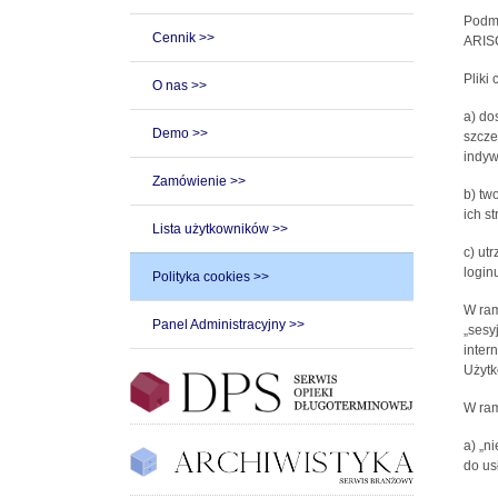
Podmi
Cennik >>
ARISC
Pliki
O nas >>
a) do
Demo >>
szcze
indyw
Zamówienie >>
b) tw
ich st
Lista użytkowników >>
c) ut
loginu
Polityka cookies >>
W ram
Panel Administracyjny >>
„sesy
inter
Użytk
W ram
a) „n
do us