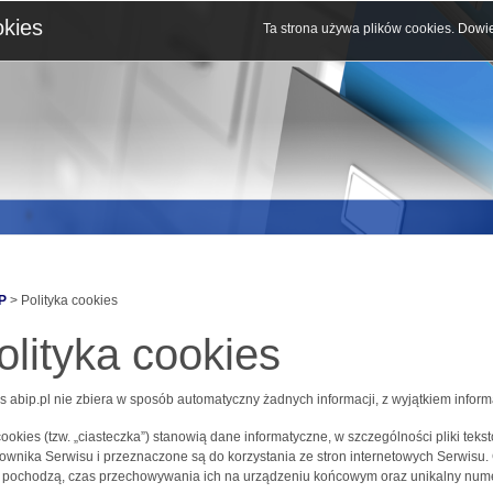
okies
Ta strona używa plików cookies.
Dowie
P
> Polityka cookies
olityka cookies
s abip.pl nie zbiera w sposób automatyczny żadnych informacji, z wyjątkiem inform
 cookies (tzw. „ciasteczka”) stanowią dane informatyczne, w szczególności pliki 
ownika Serwisu i przeznaczone są do korzystania ze stron internetowych Serwisu.
j pochodzą, czas przechowywania ich na urządzeniu końcowym oraz unikalny nume