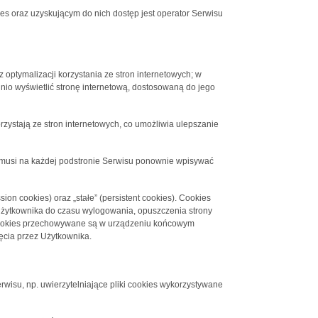
 oraz uzyskującym do nich dostęp jest operator Serwisu
 optymalizacji korzystania ze stron internetowych; w
nio wyświetlić stronę internetową, dostosowaną do jego
rzystają ze stron internetowych, co umożliwia ulepszanie
ie musi na każdej podstronie Serwisu ponownie wpisywać
on cookies) oraz „stałe” (persistent cookies). Cookies
żytkownika do czasu wylogowania, opuszczenia strony
ki cookies przechowywane są w urządzeniu końcowym
ęcia przez Użytkownika.
rwisu, np. uwierzytelniające pliki cookies wykorzystywane