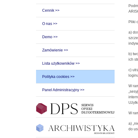
Podmi
Cennik >>
ARISC
Pliki
O nas >>
a) do
Demo >>
szcze
indyw
Zamówienie >>
b) tw
ich st
Lista użytkowników >>
c) ut
loginu
Polityka cookies >>
W ram
Panel Administracyjny >>
„sesy
inter
Użytk
W ram
a) „n
do us