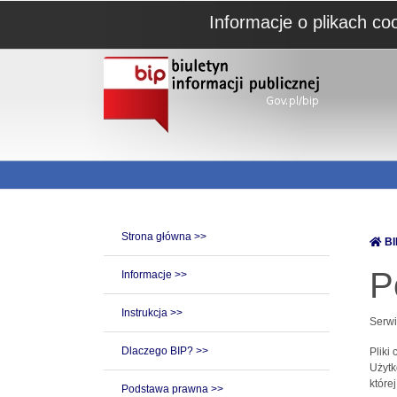
Informacje o plikach co
Strona główna >>
BI
P
Informacje >>
Instrukcja >>
Serwi
Dlaczego BIP? >>
Pliki
Użytk
które
Podstawa prawna >>