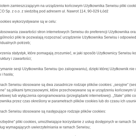
otem zamieszczającym na urządzeniu końcowym Użytkownika Serwisu pliki cookies
O Sp. z o.o. z siedzibą pod adresem ul. Nawrot 114, 90-029 Łódź
 cookies wykorzystywane są w celu:
stosowania zawartości stron internetowych Serwisu do preferencji Użytkownika oraz
gólności pliki te pozwalają rozpoznać urządzenie Użytkownika Serwisu i odpowied
idualnych potrzeb;
orzenia statystyk, które pomagają zrozumieć, w jaki sposób Użytkownicy Serwisu ko
ruktury i zawartości;
rzymanie sesji Użytkownika Serwisu (po zalogowaniu), dzięki której Użytkownik n
 i hasła;
ach Serwisu stosowane są dwa zasadnicze rodzaje plików cookies: „sesyjne” (sessi
jne” są plikami tymczasowymi, które przechowywane są w urządzeniu końcowym U
netowej lub wyłączenia oprogramowania (przeglądarki internetowej). „Stałe” pli
ownika przez czas określony w parametrach plików cookies lub do czasu ich usuni
ach Serwisu stosowane są następujące rodzaje plików cookies:
iezbędne” pliki cookies, umożliwiające korzystanie z usług dostępnych w ramach Se
ług wymagających uwierzytelniania w ramach Serwisu;