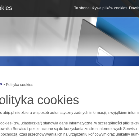
okies
Ta strona używa plików cookies.
Dowie
P
> Polityka cookies
olityka cookies
s abip.pl nie zbiera w sposób automatyczny żadnych informacji, z wyjątkiem inform
 cookies (tzw. „ciasteczka”) stanowią dane informatyczne, w szczególności pliki 
ownika Serwisu i przeznaczone są do korzystania ze stron internetowych Serwisu.
j pochodzą, czas przechowywania ich na urządzeniu końcowym oraz unikalny nume