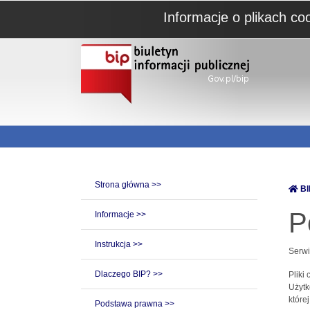
Informacje o plikach co
Strona główna >>
BI
P
Informacje >>
Instrukcja >>
Serwi
Dlaczego BIP? >>
Pliki
Użytk
które
Podstawa prawna >>