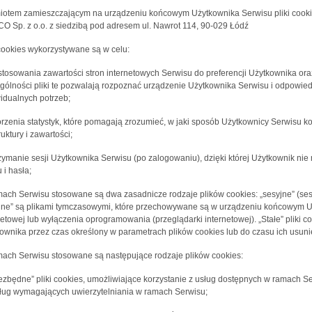
otem zamieszczającym na urządzeniu końcowym Użytkownika Serwisu pliki cookies
O Sp. z o.o. z siedzibą pod adresem ul. Nawrot 114, 90-029 Łódź
 cookies wykorzystywane są w celu:
stosowania zawartości stron internetowych Serwisu do preferencji Użytkownika oraz
gólności pliki te pozwalają rozpoznać urządzenie Użytkownika Serwisu i odpowied
idualnych potrzeb;
orzenia statystyk, które pomagają zrozumieć, w jaki sposób Użytkownicy Serwisu ko
ruktury i zawartości;
rzymanie sesji Użytkownika Serwisu (po zalogowaniu), dzięki której Użytkownik n
 i hasła;
ach Serwisu stosowane są dwa zasadnicze rodzaje plików cookies: „sesyjne” (sessi
jne” są plikami tymczasowymi, które przechowywane są w urządzeniu końcowym U
netowej lub wyłączenia oprogramowania (przeglądarki internetowej). „Stałe” pli
ownika przez czas określony w parametrach plików cookies lub do czasu ich usuni
ach Serwisu stosowane są następujące rodzaje plików cookies:
iezbędne” pliki cookies, umożliwiające korzystanie z usług dostępnych w ramach Se
ług wymagających uwierzytelniania w ramach Serwisu;