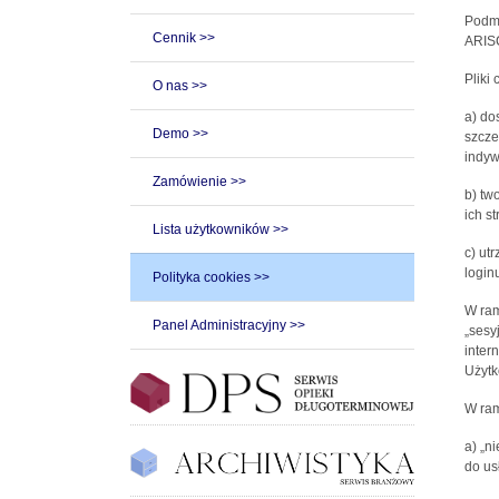
Podmi
Cennik >>
ARISC
Pliki
O nas >>
a) do
Demo >>
szcze
indyw
Zamówienie >>
b) tw
ich st
Lista użytkowników >>
c) ut
loginu
Polityka cookies >>
W ram
Panel Administracyjny >>
„sesy
inter
Użytk
W ram
a) „n
do us