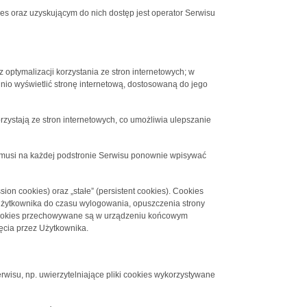
 oraz uzyskującym do nich dostęp jest operator Serwisu
 optymalizacji korzystania ze stron internetowych; w
nio wyświetlić stronę internetową, dostosowaną do jego
rzystają ze stron internetowych, co umożliwia ulepszanie
ie musi na każdej podstronie Serwisu ponownie wpisywać
on cookies) oraz „stałe” (persistent cookies). Cookies
żytkownika do czasu wylogowania, opuszczenia strony
ki cookies przechowywane są w urządzeniu końcowym
ęcia przez Użytkownika.
rwisu, np. uwierzytelniające pliki cookies wykorzystywane