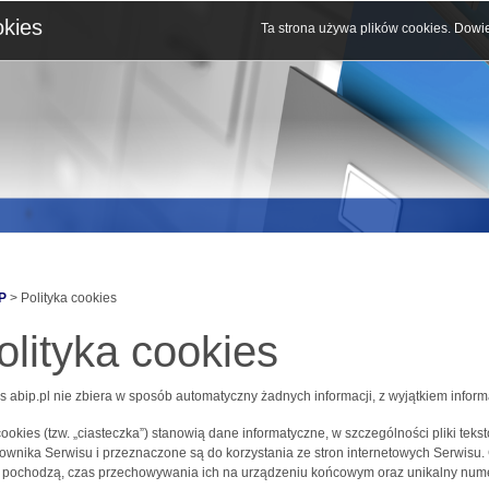
okies
Ta strona używa plików cookies.
Dowie
P
> Polityka cookies
olityka cookies
s abip.pl nie zbiera w sposób automatyczny żadnych informacji, z wyjątkiem inform
 cookies (tzw. „ciasteczka”) stanowią dane informatyczne, w szczególności pliki 
ownika Serwisu i przeznaczone są do korzystania ze stron internetowych Serwisu.
j pochodzą, czas przechowywania ich na urządzeniu końcowym oraz unikalny nume