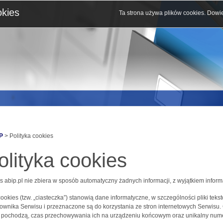
okies
Ta strona używa plików cookies.
Dowie
P
> Polityka cookies
olityka cookies
s abip.pl nie zbiera w sposób automatyczny żadnych informacji, z wyjątkiem inform
 cookies (tzw. „ciasteczka”) stanowią dane informatyczne, w szczególności pliki 
ownika Serwisu i przeznaczone są do korzystania ze stron internetowych Serwisu.
j pochodzą, czas przechowywania ich na urządzeniu końcowym oraz unikalny nume