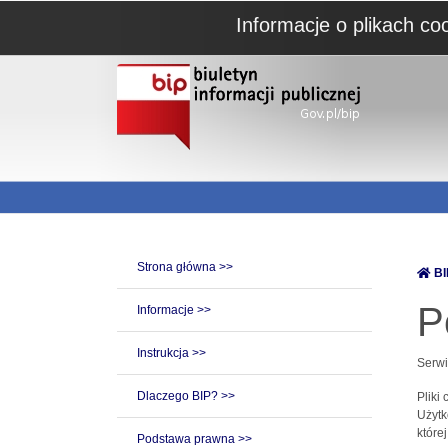
Informacje o plikach co
Strona główna >>
BI
P
Informacje >>
Instrukcja >>
Serwi
Dlaczego BIP? >>
Pliki
Użytk
które
Podstawa prawna >>