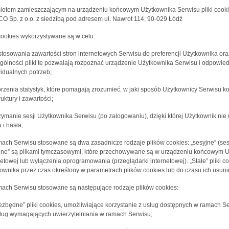
otem zamieszczającym na urządzeniu końcowym Użytkownika Serwisu pliki cookies
O Sp. z o.o. z siedzibą pod adresem ul. Nawrot 114, 90-029 Łódź
 cookies wykorzystywane są w celu:
stosowania zawartości stron internetowych Serwisu do preferencji Użytkownika oraz
gólności pliki te pozwalają rozpoznać urządzenie Użytkownika Serwisu i odpowied
idualnych potrzeb;
orzenia statystyk, które pomagają zrozumieć, w jaki sposób Użytkownicy Serwisu ko
ruktury i zawartości;
rzymanie sesji Użytkownika Serwisu (po zalogowaniu), dzięki której Użytkownik n
 i hasła;
ach Serwisu stosowane są dwa zasadnicze rodzaje plików cookies: „sesyjne” (sessi
jne” są plikami tymczasowymi, które przechowywane są w urządzeniu końcowym U
netowej lub wyłączenia oprogramowania (przeglądarki internetowej). „Stałe” pli
ownika przez czas określony w parametrach plików cookies lub do czasu ich usuni
ach Serwisu stosowane są następujące rodzaje plików cookies:
iezbędne” pliki cookies, umożliwiające korzystanie z usług dostępnych w ramach Se
ług wymagających uwierzytelniania w ramach Serwisu;