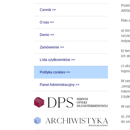
Podmi
Cennik >>
ARISC
Pliki
O nas >>
a) do
Demo >>
szcze
indyw
Zamówienie >>
b) tw
ich st
Lista użytkowników >>
c) ut
loginu
Polityka cookies >>
W ram
Panel Administracyjny >>
„sesy
inter
Użytk
W ram
a) „n
do us