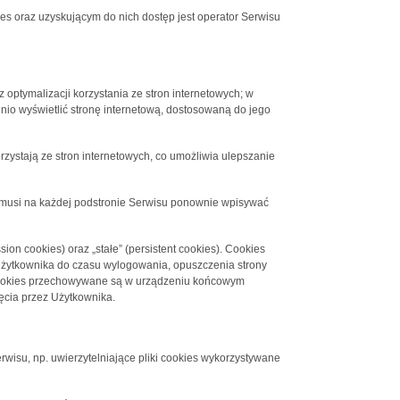
 oraz uzyskującym do nich dostęp jest operator Serwisu
 optymalizacji korzystania ze stron internetowych; w
nio wyświetlić stronę internetową, dostosowaną do jego
rzystają ze stron internetowych, co umożliwia ulepszanie
ie musi na każdej podstronie Serwisu ponownie wpisywać
on cookies) oraz „stałe” (persistent cookies). Cookies
żytkownika do czasu wylogowania, opuszczenia strony
ki cookies przechowywane są w urządzeniu końcowym
ęcia przez Użytkownika.
rwisu, np. uwierzytelniające pliki cookies wykorzystywane