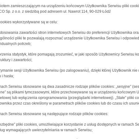
otem zamieszczającym na urządzeniu końcowym Użytkownika Serwisu pliki cookies
O Sp. z o.o. z siedzibą pod adresem ul. Nawrot 114, 90-029 Łódź
 cookies wykorzystywane są w celu:
stosowania zawartości stron internetowych Serwisu do preferencji Użytkownika oraz
gólności pliki te pozwalają rozpoznać urządzenie Użytkownika Serwisu i odpowied
idualnych potrzeb;
orzenia statystyk, które pomagają zrozumieć, w jaki sposób Użytkownicy Serwisu ko
ruktury i zawartości;
rzymanie sesji Użytkownika Serwisu (po zalogowaniu), dzięki której Użytkownik n
 i hasła;
ach Serwisu stosowane są dwa zasadnicze rodzaje plików cookies: „sesyjne” (sessi
jne” są plikami tymczasowymi, które przechowywane są w urządzeniu końcowym U
netowej lub wyłączenia oprogramowania (przeglądarki internetowej). „Stałe” pli
ownika przez czas określony w parametrach plików cookies lub do czasu ich usuni
ach Serwisu stosowane są następujące rodzaje plików cookies:
iezbędne” pliki cookies, umożliwiające korzystanie z usług dostępnych w ramach Se
ług wymagających uwierzytelniania w ramach Serwisu;