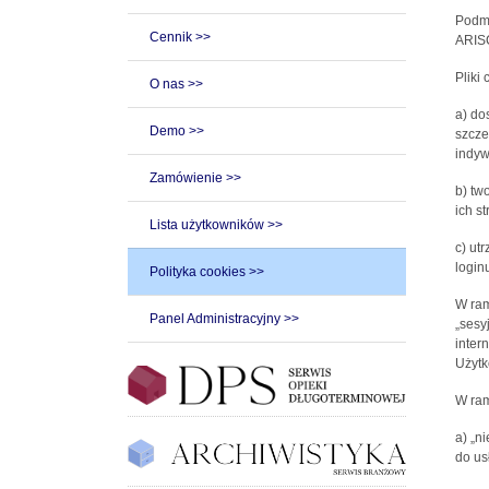
Podmi
Cennik >>
ARISC
Pliki
O nas >>
a) do
Demo >>
szcze
indyw
Zamówienie >>
b) tw
ich st
Lista użytkowników >>
c) ut
loginu
Polityka cookies >>
W ram
Panel Administracyjny >>
„sesy
inter
Użytk
W ram
a) „n
do us