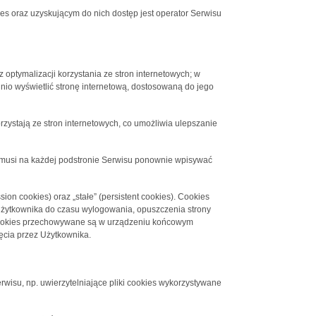
 oraz uzyskującym do nich dostęp jest operator Serwisu
 optymalizacji korzystania ze stron internetowych; w
nio wyświetlić stronę internetową, dostosowaną do jego
rzystają ze stron internetowych, co umożliwia ulepszanie
ie musi na każdej podstronie Serwisu ponownie wpisywać
on cookies) oraz „stałe” (persistent cookies). Cookies
żytkownika do czasu wylogowania, opuszczenia strony
ki cookies przechowywane są w urządzeniu końcowym
ęcia przez Użytkownika.
rwisu, np. uwierzytelniające pliki cookies wykorzystywane