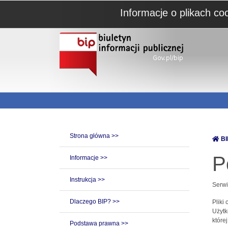
Informacje o plikach co
Strona główna >>
BI
P
Informacje >>
Instrukcja >>
Serwi
Dlaczego BIP? >>
Pliki
Użytk
które
Podstawa prawna >>