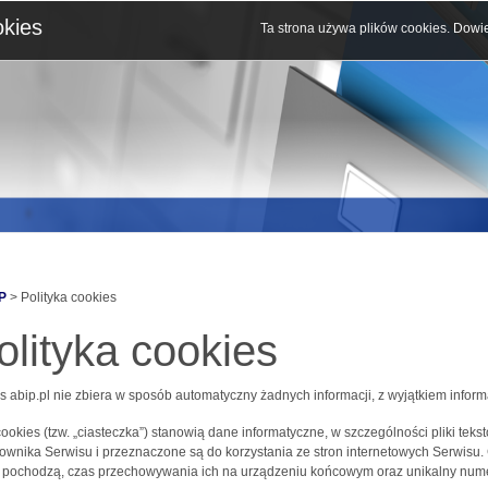
okies
Ta strona używa plików cookies.
Dowie
P
> Polityka cookies
olityka cookies
s abip.pl nie zbiera w sposób automatyczny żadnych informacji, z wyjątkiem inform
 cookies (tzw. „ciasteczka”) stanowią dane informatyczne, w szczególności pliki 
ownika Serwisu i przeznaczone są do korzystania ze stron internetowych Serwisu.
j pochodzą, czas przechowywania ich na urządzeniu końcowym oraz unikalny nume