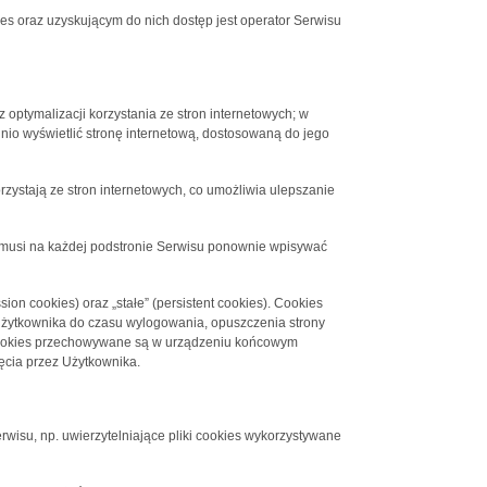
 oraz uzyskującym do nich dostęp jest operator Serwisu
 optymalizacji korzystania ze stron internetowych; w
nio wyświetlić stronę internetową, dostosowaną do jego
rzystają ze stron internetowych, co umożliwia ulepszanie
ie musi na każdej podstronie Serwisu ponownie wpisywać
on cookies) oraz „stałe” (persistent cookies). Cookies
żytkownika do czasu wylogowania, opuszczenia strony
ki cookies przechowywane są w urządzeniu końcowym
ęcia przez Użytkownika.
rwisu, np. uwierzytelniające pliki cookies wykorzystywane