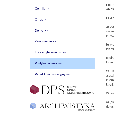
Podmi
Cennik >>
ARISC
Pliki
O nas >>
a) do
Demo >>
szcze
indyw
Zamówienie >>
b) tw
ich st
Lista użytkowników >>
c) ut
loginu
Polityka cookies >>
W ram
Panel Administracyjny >>
„sesy
inter
Użytk
W ram
a) „n
do us