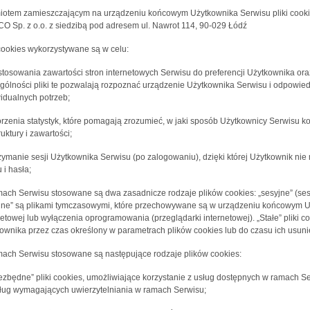
otem zamieszczającym na urządzeniu końcowym Użytkownika Serwisu pliki cookies
O Sp. z o.o. z siedzibą pod adresem ul. Nawrot 114, 90-029 Łódź
 cookies wykorzystywane są w celu:
stosowania zawartości stron internetowych Serwisu do preferencji Użytkownika oraz
gólności pliki te pozwalają rozpoznać urządzenie Użytkownika Serwisu i odpowied
idualnych potrzeb;
orzenia statystyk, które pomagają zrozumieć, w jaki sposób Użytkownicy Serwisu ko
ruktury i zawartości;
rzymanie sesji Użytkownika Serwisu (po zalogowaniu), dzięki której Użytkownik n
 i hasła;
ach Serwisu stosowane są dwa zasadnicze rodzaje plików cookies: „sesyjne” (sessi
jne” są plikami tymczasowymi, które przechowywane są w urządzeniu końcowym U
netowej lub wyłączenia oprogramowania (przeglądarki internetowej). „Stałe” pli
ownika przez czas określony w parametrach plików cookies lub do czasu ich usuni
ach Serwisu stosowane są następujące rodzaje plików cookies:
iezbędne” pliki cookies, umożliwiające korzystanie z usług dostępnych w ramach Se
ług wymagających uwierzytelniania w ramach Serwisu;