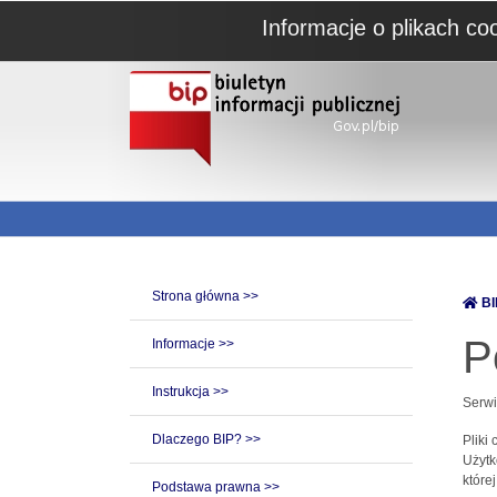
Informacje o plikach co
Strona główna >>
BI
P
Informacje >>
Instrukcja >>
Serwi
Dlaczego BIP? >>
Pliki
Użytk
które
Podstawa prawna >>