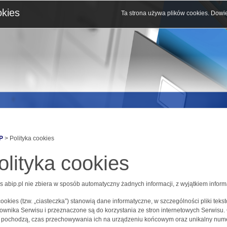
okies
Ta strona używa plików cookies.
Dowie
P
> Polityka cookies
olityka cookies
s abip.pl nie zbiera w sposób automatyczny żadnych informacji, z wyjątkiem inform
 cookies (tzw. „ciasteczka”) stanowią dane informatyczne, w szczególności pliki 
ownika Serwisu i przeznaczone są do korzystania ze stron internetowych Serwisu.
j pochodzą, czas przechowywania ich na urządzeniu końcowym oraz unikalny nume