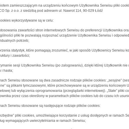
otem zamieszczającym na urządzeniu końcowym Użytkownika Serwisu pliki cookies
O Sp. z o.o. z siedzibą pod adresem ul. Nawrot 114, 90-029 Łódź
 cookies wykorzystywane są w celu:
stosowania zawartości stron internetowych Serwisu do preferencji Użytkownika oraz
gólności pliki te pozwalają rozpoznać urządzenie Użytkownika Serwisu i odpowied
idualnych potrzeb;
orzenia statystyk, które pomagają zrozumieć, w jaki sposób Użytkownicy Serwisu ko
ruktury i zawartości;
rzymanie sesji Użytkownika Serwisu (po zalogowaniu), dzięki której Użytkownik n
 i hasła;
ach Serwisu stosowane są dwa zasadnicze rodzaje plików cookies: „sesyjne” (sessi
jne” są plikami tymczasowymi, które przechowywane są w urządzeniu końcowym U
netowej lub wyłączenia oprogramowania (przeglądarki internetowej). „Stałe” pli
ownika przez czas określony w parametrach plików cookies lub do czasu ich usuni
ach Serwisu stosowane są następujące rodzaje plików cookies:
iezbędne” pliki cookies, umożliwiające korzystanie z usług dostępnych w ramach Se
ług wymagających uwierzytelniania w ramach Serwisu;