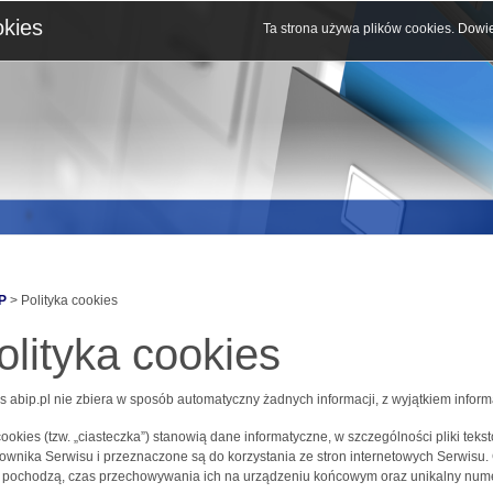
okies
Ta strona używa plików cookies.
Dowie
P
> Polityka cookies
olityka cookies
s abip.pl nie zbiera w sposób automatyczny żadnych informacji, z wyjątkiem inform
 cookies (tzw. „ciasteczka”) stanowią dane informatyczne, w szczególności pliki 
ownika Serwisu i przeznaczone są do korzystania ze stron internetowych Serwisu.
j pochodzą, czas przechowywania ich na urządzeniu końcowym oraz unikalny nume