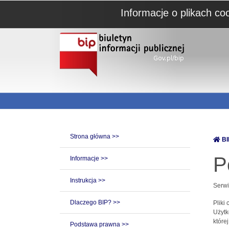
Informacje o plikach co
Strona główna >>
BI
P
Informacje >>
Instrukcja >>
Serwi
Dlaczego BIP? >>
Pliki
Użytk
które
Podstawa prawna >>