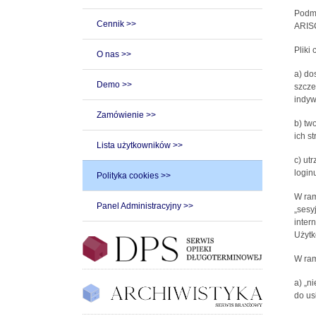
Podmi
Cennik >>
ARISC
Pliki
O nas >>
a) do
Demo >>
szcze
indyw
Zamówienie >>
b) tw
ich st
Lista użytkowników >>
c) ut
loginu
Polityka cookies >>
W ram
Panel Administracyjny >>
„sesy
inter
Użytk
W ram
a) „n
do us